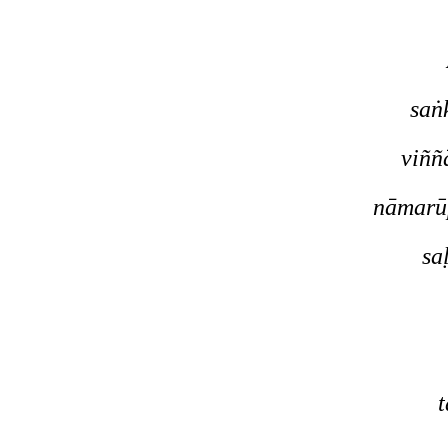
saṅ
viññ
nāmarū
sa