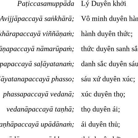
Paṭiccasamuppāda
Lý Duyên khởi
Avijjāpaccayā saṅkhārā;
Vô minh duyên hà
khārapaccayā viññāṇaṁ;
hành duyên thức;
āṇapaccayā nāmarūpaṁ;
thức duyên sanh sắ
papaccayā saḷāyatanaṁ;
danh sắc duyên sáu
ḷāyatanapaccayā phasso;
sáu xứ duyên xúc;
phassapaccayā vedanā;
xúc duyên thọ;
vedanāpaccayā taṇhā;
thọ duyên ái;
taṇhāpaccayā upādānaṁ;
ái duyên thủ;