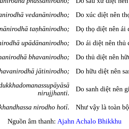
anirodhā phassanirodho;
Do sáu xứ diệt nên 
anirodhā vedanānirodho;
Do xúc diệt nên thọ
nānirodhā taṇhānirodho;
Dọ thọ diệt nên ái 
nirodhā upādānanirodho;
Do ái diệt nên thủ 
anirodhā bhavanirodho;
Do thủ diệt nên hữu
havanirodhā jātinirodho;
Do hữu diệt nên sa
adukkhadomanassupāyāsā
Do sanh diệt nên già
nirujjhanti.
handhassa nirodho hotī.
Như vậy là toàn bộ
Nguồn âm thanh:
Ajahn Achalo Bhikkhu