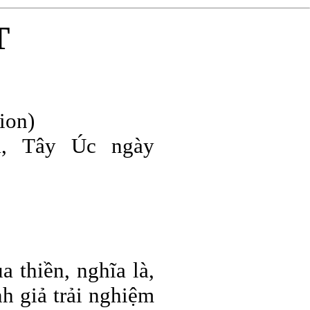
T
ion)
, Tây Úc ngày
a thiền, nghĩa là,
nh giả trải nghiệm