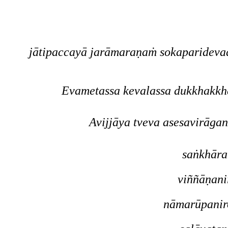
jātipaccayā jarāmaraṇaṁ sokaparidev
Evametassa kevalassa dukkhakkh
Avijjāya tveva asesavirāga
saṅkhāra
viññāṇani
nāmarūpanir