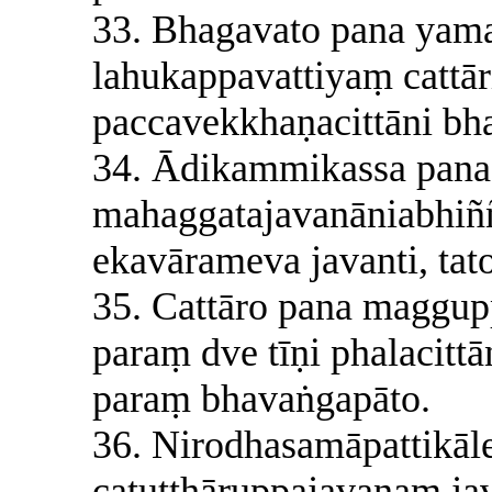
33. Bhagavato pana yama
lahukappavattiyaṃ cattār
paccavekkhaṇacittāni bha
34. Ādikammikassa pan
mahaggatajavanāniabhiññ
ekavārameva javanti, ta
35. Cattāro pana maggupp
paraṃ dve tīṇi phalacittā
paraṃ bhavaṅgapāto.
36. Nirodhasamāpattikāl
catutthāruppajavanaṃ jav