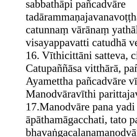
sabbathāpi pañcadvāre
tadārammaṇajavanavoṭṭ
catunnaṃ vārānaṃ yath
visayappavatti catudhā v
16. Vīthicittāni satteva, 
Catupaññāsa vitthārā, p
Ayamettha pañcadvāre vīt
Manodvāravīthi parittaj
17.Manodvāre pana yad
āpāthamāgacchati, tato 
bhavaṅgacalanamanodvār