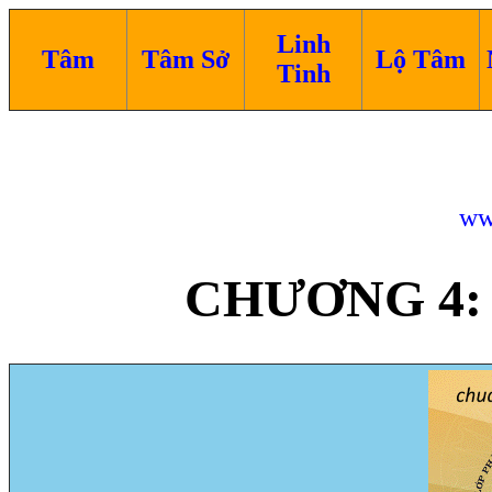
Linh
Tâm
Tâm Sở
Lộ Tâm
Tinh
ww
CHƯƠNG 4: