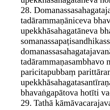
28. Domanassasahagataj
tadārammaṇāniceva bhav
upekkhāsahagatāneva bha
somanassapaṭisandhikas
domanassasahagatajavan
tadārammaṇasambhavo nat
paricitapubbaṃ parittā
upekkhāsahagatasantīraṇa
bhavaṅgapātova hotīti va
29. Tathā kāmāvacarajav