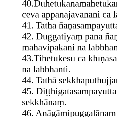
40.Duhetukānamahetukāna
ceva appanājavanāni ca l
41. Tathā ñāṇasampayutt
42. Duggatiyaṃ pana ñāṇ
mahāvipākāni na labbhan
43.Tihetukesu ca khīṇās
na labbhanti.
44. Tathā sekkhaputhujja
45. Diṭṭhigatasampayutta
sekkhānaṃ.
46. Anāgāmipuggalānaṃ p