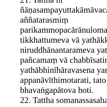
ñāṇasampayuttakāmāvac
aññatarasmiṃ
parikammopacārānuloma
tikkhattumeva vā yathāk
niruddhānantarameva ya
pañcamaṃ vā chabbīsati
yathābhinīhāravasena ya
appanāvīthimotarati, ta
bhavaṅgapātova hoti.
22. Tattha somanassasah