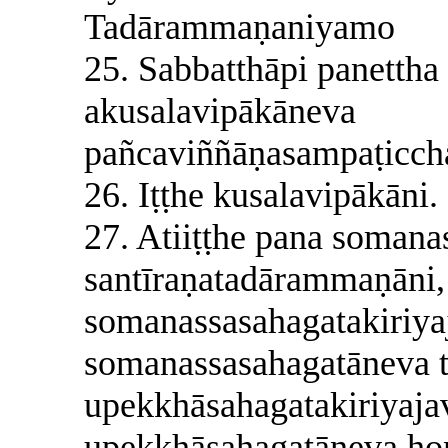
Tadārammaṇaniyamo
25. Sabbatthāpi panettha
akusalavipākāneva
pañcaviññāṇasampaṭicch
26. Iṭṭhe kusalavipākāni.
27. Atiiṭṭhe pana soman
santīraṇatadārammaṇāni, 
somanassasahagatakiriy
somanassasahagatāneva 
upekkhāsahagatakiriyaja
upekkhāsahagatāneva hon