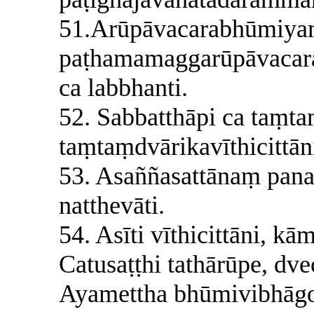
51.Arūpāvacarabhūmiy
paṭhamamaggarūpāvacara
ca labbhanti.
52. Sabbatthāpi ca taṃt
taṃtaṃdvārikavīthicittān
53. Asaññasattānaṃ pana 
natthevāti.
54. Asīti vīthicittāni, k
Catusaṭṭhi tathārūpe, dve
Ayamettha bhūmivibhāg