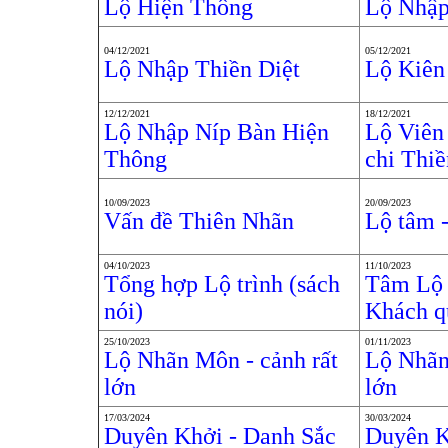
Lộ Hiện Thông
Lộ Nhập
04/12/2021
05/12/2021
Lộ Nhập Thiền Diệt
Lộ Kiên 
12/12/2021
18/12/2021
Lộ Nhập Níp Bàn Hiện
Lộ Viên 
Thông
chi Thiề
10/09/2023
20/09/2023
Vấn đề Thiên Nhãn
Lộ tâm -
04/10/2023
11/10/2023
Tổng hợp Lộ trình (sách
Tâm Lộ 
nói)
Khách q
25/10/2023
01/11/2023
Lộ Nhãn Môn - cảnh rất
Lộ Nhãn
lớn
lớn
17/03/2024
30/03/2024
Duyên Khởi - Danh Sắc
Duyên K