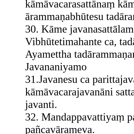
kāmāvacarasattānaṃ kā
ārammaṇabhūtesu tadāra
30. Kāme javanasattālam
Vibhūtetimahante ca, ta
Ayamettha tadārammaṇa
Javananiyamo
31.Javanesu ca parittaja
kāmāvacarajavanāni sat
javanti.
32. Mandappavattiyaṃ p
pañcavārameva.