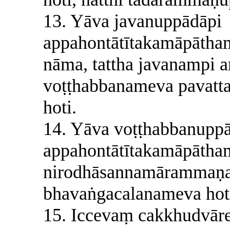
13. Yāva javanuppādāpi
appahontātītakamāpāth
nāma, tattha javanampi a
voṭṭhabbanameva pavatta
hoti.
14. Yāva voṭṭhabbanuppā
appahontātītakamāpāth
nirodhāsannamārammaṇaṃ
bhavaṅgacalanameva hoti,
15. Iccevaṃ cakkhudvāre,