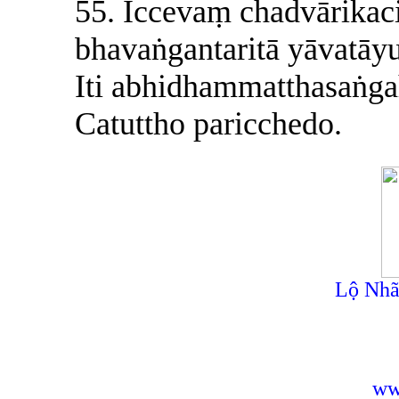
55. Iccevaṃ chadvārikac
bhavaṅgantaritā yāvatāy
Iti abhidhammatthasaṅga
Catuttho paricchedo.
Lộ Nhã
ww