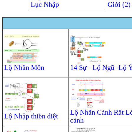
Lục Nhập
Giới (2)
Lộ Nhãn Môn
14 Sự - Lộ Ngũ -Lộ 
Lộ Nhãn Cảnh Rất L
Lộ Nhập thiền diệt
cảnh