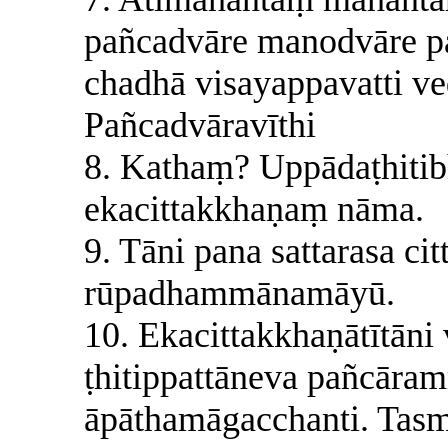
pañcadvāre manodvāre p
chadhā visayappavatti ve
Pañcadvāravīthi
8. Kathaṃ? Uppādaṭhiti
ekacittakkhaṇaṃ nāma.
9. Tāni pana sattarasa ci
rūpadhammānamāyū.
10. Ekacittakkhaṇātītāni 
ṭhitippattāneva pañcāra
āpāthamāgacchanti. Tasm