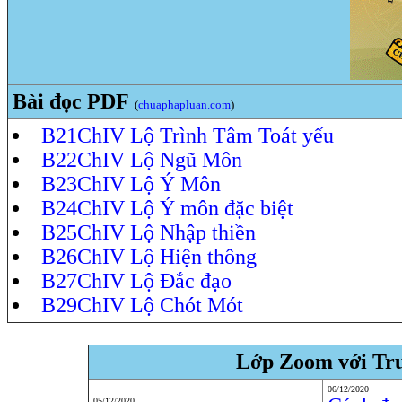
Bài đọc PDF
(
chuaphapluan.com
)
B21ChIV Lộ Trình Tâm Toát yếu
B22ChIV Lộ Ngũ Môn
B23ChIV Lộ Ý Môn
B24ChIV Lộ Ý môn đặc biệt
B25ChIV Lộ Nhập thiền
B26ChIV Lộ Hiện thông
B27ChIV Lộ Đắc đạo
B29ChIV Lộ Chót Mót
Lớp Zoom với Tru
06/12/2020
05/12/2020