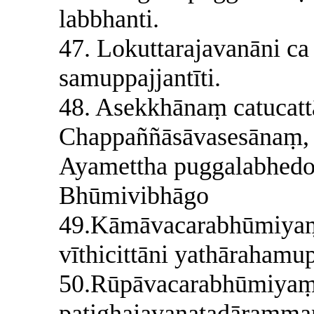
labbhanti.
47. Lokuttarajavanāni c
samuppajjantīti.
48. Asekkhānaṃ catucatt
Chappaññāsāvasesānaṃ, 
Ayamettha puggalabhedo
Bhūmivibhāgo
49.Kāmāvacarabhūmiyaṃ 
vīthicittāni yathārahamu
50.Rūpāvacarabhūmiya
paṭighajavanatadārammaṇ