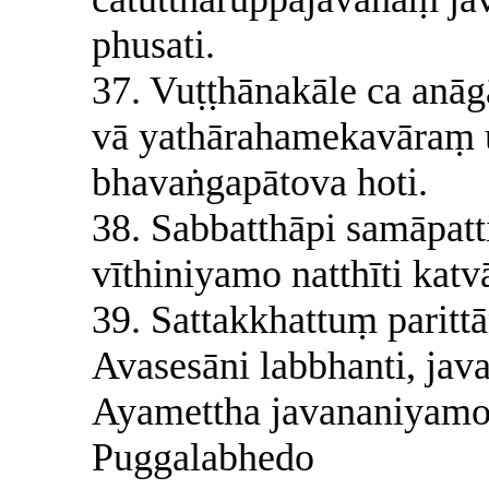
phusati.
37. Vuṭṭhānakāle ca anā
vā yathārahamekavāraṃ u
bhavaṅgapātova hoti.
38. Sabbatthāpi samāpat
vīthiniyamo natthīti katv
39. Sattakkhattuṃ paritt
Avasesāni labbhanti, jav
Ayamettha javananiyamo
Puggalabhedo