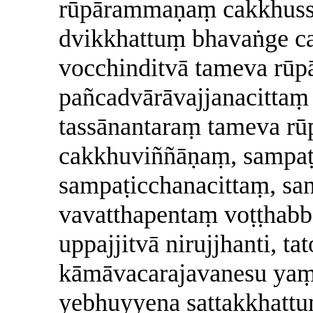
rūpārammaṇaṃ cakkhussa
dvikkhattuṃ bhavaṅge c
vocchinditvā tameva rū
pañcadvārāvajjanacittaṃ u
tassānantaraṃ tameva r
cakkhuviññāṇaṃ, sampa
sampaṭicchanacittaṃ, sa
vavatthapentaṃ voṭṭhabb
uppajjitvā nirujjhanti, t
kāmāvacarajavanesu yaṃ
yebhuyyena sattakkhattu