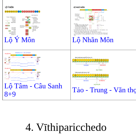
Lộ Ý Môn
Lộ Nhãn Môn
Lộ Tâm - Câu Sanh
Tảo - Trung - Vãn th
8+9
4. Vīthiparicchedo