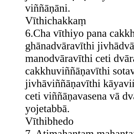
viññāṇāni.
Vīthichakkaṃ
6.Cha vīthiyo pana cakkh
ghānadvāravīthi jivhādvā
manodvāravīthi ceti dvār
cakkhuviññāṇavīthi sota
jivhāviññāṇavīthi kāyav
ceti viññāṇavasena vā dv
yojetabbā.
Vīthibhedo
7. Atimahantaṃ mahantaṃ 