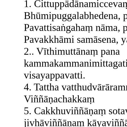
1. Cittuppādānamicceva
Bhūmipuggalabhedena, 
Pavattisaṅgahaṃ nāma, p
Pavakkhāmi samāsena, y
2.. Vīthimuttānaṃ pana
kammakammanimittagatini
visayappavatti.
4. Tattha vatthudvārāra
Viññāṇachakkaṃ
5. Cakkhuviññāṇaṃ sot
jivhāviññāṇaṃ kāyaviññ