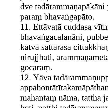
dve tadārammaṇapākāni y
paraṃ bhavaṅgapāto.
11. Ettāvatā cuddasa vīth
bhavaṅgacalanāni, pubbe
katvā sattarasa cittakkha
nirujjhati, ārammaṇame
gocaraṃ.
12. Yāva tadārammaṇup
appahontātītakamāpāth
mahantaṃ nāma, tattha 
hoti, natthi tadārammaṇ