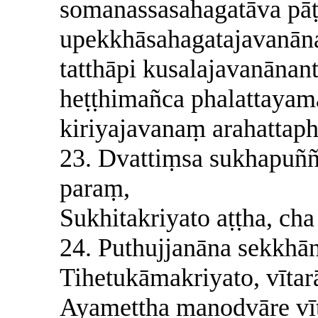
somanassasahagatāva pāṭ
upekkhāsahagatajavanān
tatthāpi kusalajavanāna
heṭṭhimañca phalattayam
kiriyajavanaṃ arahattaph
23. Dvattiṃsa sukhapuñ
paraṃ,
Sukhitakriyato aṭṭha, ch
24. Puthujjanāna sekkhā
Tihetukāmakriyato, vīta
Ayamettha manodvāre vīt