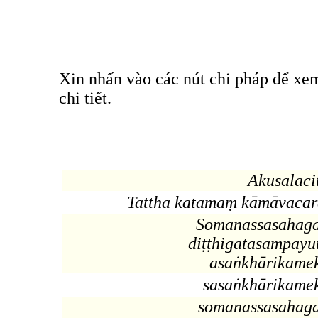
Xin nhấn vào các nút chi pháp để xe
chi tiết.
Akusalaci
Tattha katamaṃ kāmāvaca
Somanassasahag
diṭṭhigatasampayu
asaṅkhārikame
sasaṅkhārikame
somanassasahag