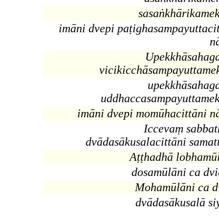
sasaṅkhārikamek
imāni dvepi paṭighasampayuttacit
n
Upekkhāsahag
vicikicchāsampayuttame
upekkhāsahag
uddhaccasampayuttamek
imāni dvepi momūhacittāni n
Iccevaṃ sabbat
dvādasākusalacittāni samatt
Aṭṭhadhā lobhamūl
dosamūlāni ca dvi
Mohamūlāni ca dv
dvādasākusalā si