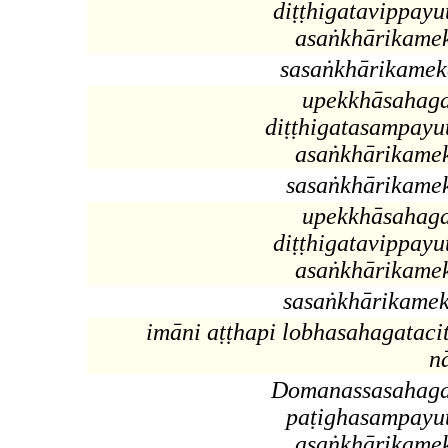
diṭṭhigatavippayu
asaṅkhārikame
sasaṅkhārikamek
upekkhāsahag
diṭṭhigatasampayu
asaṅkhārikame
sasaṅkhārikame
upekkhāsahag
diṭṭhigatavippayu
asaṅkhārikame
sasaṅkhārikamek
imāni aṭṭhapi lobhasahagatacit
n
Domanassasahag
paṭighasampayu
asaṅkhārikame