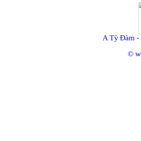
A Tỳ Đàm -
© w