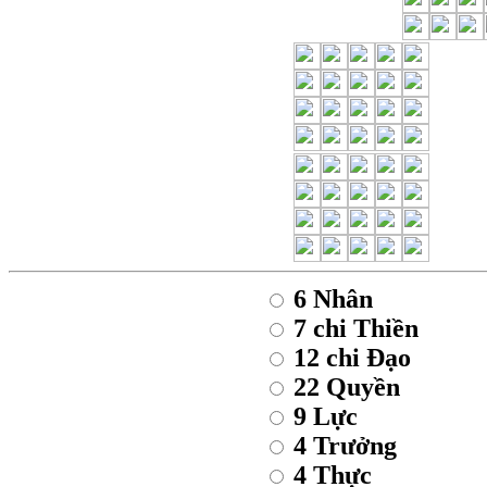
6 Nhân
7 chi Thiền
12 chi Đạo
22 Quyền
9 Lực
4 Trưởng
4 Thực