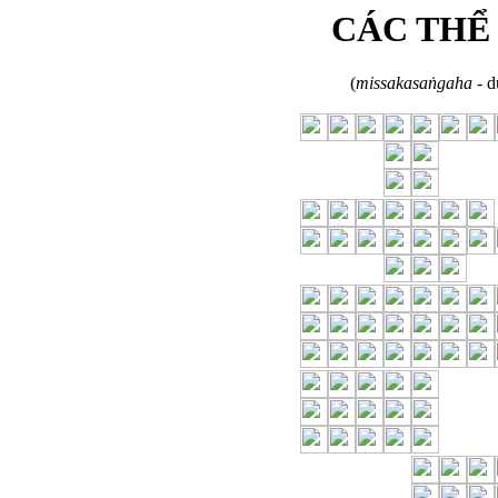
CÁC THỂ
(
missakasaṅgaha
- d