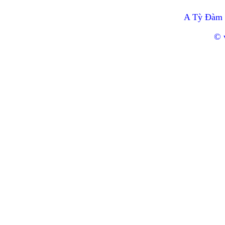
A Tỳ Đàm 
© 