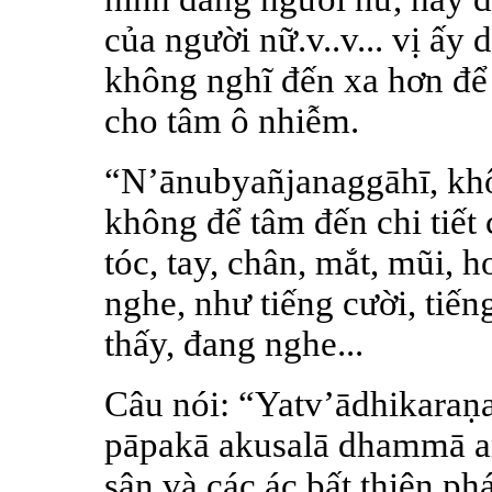
của người nữ.v..v... vị ấy d
không nghĩ đến xa hơn để 
cho tâm ô nhiễm.
“N’ānubyañjanaggāhī, khô
không để tâm đến chi tiết
tóc, tay, chân, mắt, mũi, h
nghe, như tiếng cười, tiếng
thấy, đang nghe...
Câu nói: “Yatv’ādhikara
pāpakā akusalā dhammā a
sân và các ác bất thiện ph