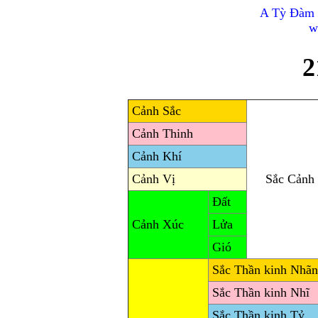
A Tỳ Đàm 
w
2
Cảnh Sắc
Cảnh Thinh
Cảnh Khí
Cảnh Vị
Sắc Cảnh 
Đất
Cảnh Xúc
Lửa
Gió
Sắc Thần kinh Nhãn
Sắc Thần kinh Nhĩ
Sắc Thần kinh Tỷ