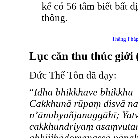
kể có 56 tâm biết bất 
thông.
Thắng Pháp
Lục căn thu thúc giới 
Đức Thế Tôn đã dạy:
“
Idha bhikkhave bhikkhu
Cakkhunā rūpaṃ disvā na 
n’ānubyañjanaggāhī; Yat
cakkhundriyaṃ asaṃvuta
abhijjhādomanassā pāpa