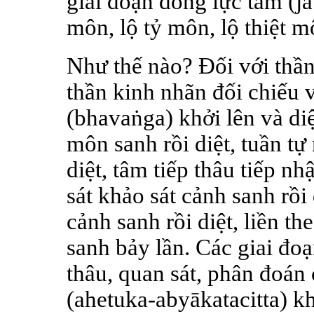
giai đoạn đổng lực tâm (j
môn, lộ tỷ môn, lộ thiệt m
Như thế nào? Đối với thần 
thần kinh nhãn đối chiếu 
(bhavaṅga) khởi lên và diệ
môn sanh rồi diệt, tuần tự
diệt, tâm tiếp thâu tiếp nh
sát khảo sát cảnh sanh rồi
cảnh sanh rồi diệt, liền t
sanh bảy lần. Các giai đo
thâu, quan sát, phân đoán 
(ahetuka-abyākatacitta) k