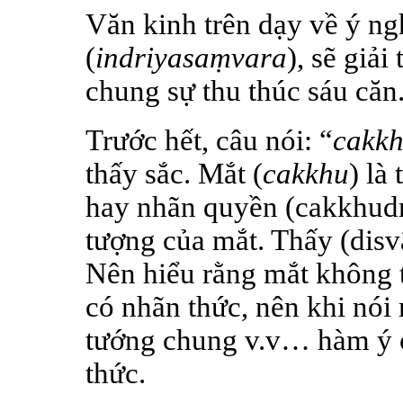
Văn kinh trên dạy về ý ngh
(
indriyasaṃvara
), sẽ giả
chung sự thu thúc sáu căn
Trước hết, câu nói: “
cakkh
thấy sắc. Mắt (
cakkhu
) là
hay nhãn quyền (cakkhudri
tượng của mắt. Thấy (disvā
Nên hiểu rằng mắt không t
có nhãn thức, nên khi nói
tướng chung v.v… hàm ý c
thức.