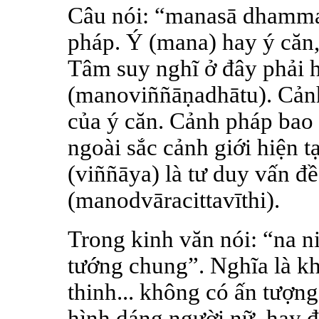
Câu nói: “manasā dhamma
pháp. Ý (mana) hay ý căn,
Tâm suy nghĩ ở đây phải h
(manoviññāṇadhātu). Cản
của ý căn. Cảnh pháp bao
ngoài sắc cảnh giới hiện t
(viññāya) là tư duy vấn đề
(manodvāracittavīthi).
Trong kinh văn nói: “na n
tướng chung”. Nghĩa là kh
thinh... không có ấn tượn
hình dáng người nữ, hay đ