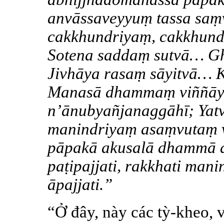
anvāssaveyyuṃ tassa saṃva
cakkhundriyaṃ, cakkhundr
Sotena saddaṃ sutvā… G
Jivhāya rasaṃ sāyitvā… 
Manasā dhammaṃ viññāya 
n’ānubyañjanaggāhī; Yat
manindriyaṃ asaṃvutaṃ 
pāpakā akusalā dhammā 
paṭipajjati, rakkhati ma
āpajjati.”
“Ở đây, này các tỳ-kheo, 