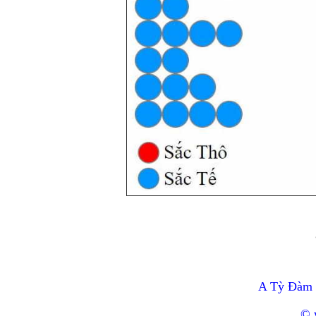
A Tỳ Đàm 
© 