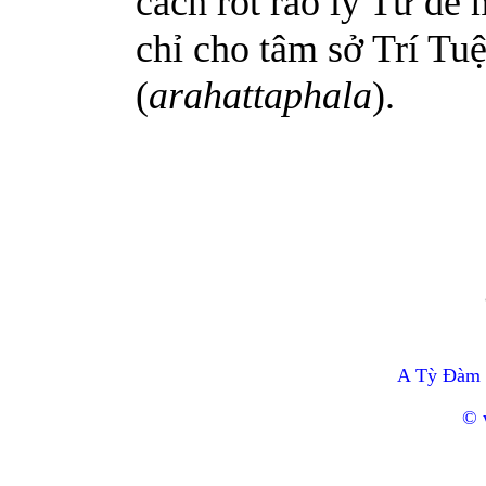
cách rốt ráo lý Tứ đế 
chỉ cho tâm sở Trí Tu
(
arahattaphala
).
A Tỳ Đàm 
© 