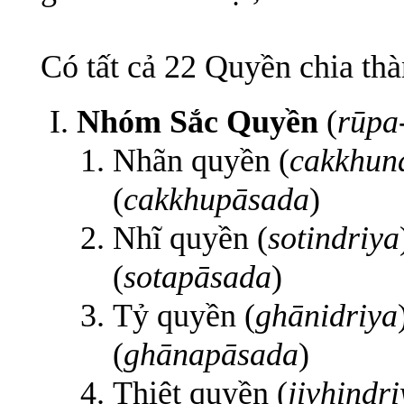
Có tất cả 22 Quyền chia th
Nhóm Sắc Quyền
(
rūpa
Nhãn quyền (
cakkhun
(
cakkhupāsada
)
Nhĩ quyền (
sotindriya
(
sotapāsada
)
Tỷ quyền (
ghānidriya
(
ghānapāsada
)
Thiệt quyền (
jivhindr