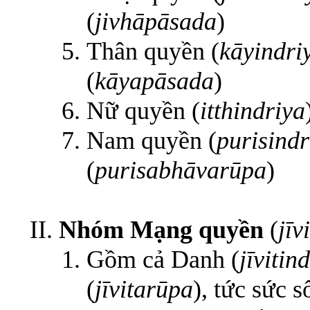
(
jivhāpāsada
)
Thân quyền (
kāyindri
(
kāyapāsada
)
Nữ quyền (
itthindriya
Nam quyền (
purisindr
(
purisabhāvarūpa
)
Nhóm Mạng quyền
(
jīv
Gồm cả Danh (
jīvitin
(
jīvitarūpa
), tức sức 