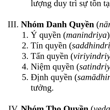
lượng duy trì sự tồn tạ
Nhóm Danh Quyền
(
nā
Ý quyền (
manindriya
Tín quyền (
saddhindr
Tấn quyền (
viriyindri
Niệm quyền (
satindri
Định quyền (
samādhin
tưởng.
Nhóm Thọ Quyền
(
veda