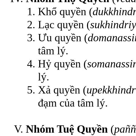
Khổ quyền (
dukkhindr
Lạc quyền (
sukhindri
Ưu quyền (
domanassi
tâm lý.
Hỷ quyền (
somanassi
lý.
Xả quyền (
upekkhindr
đạm của tâm lý.
Nhóm Tuệ Quyền
(
paññ