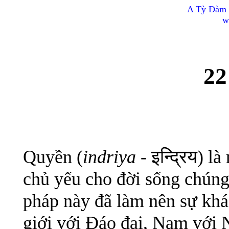
A Tỳ Đàm 
w
22
Quyền (
indriya
- इन्द्रिय) 
chủ yếu cho đời sống chúng
pháp này đã làm nên sự khá
giới với Đáo đại, Nam với N