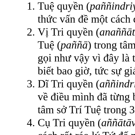
Tuệ quyền (
paññindri
thức vấn đề một cách 
Vị Tri quyền (
anaññāt
Tuệ (
paññā
) trong tâ
gọi như vậy vì đây là 
biết bao giờ, tức sự g
Dĩ Tri quyền (
aññindr
về điều mình đã từng b
tâm sở Trí Tuệ trong 
Cụ Tri quyền (
aññātā