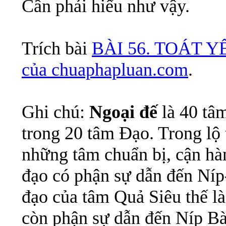
Cần phải hiểu như vậy.
Trích bài
BÀI 56. TOÁT Y
của chuaphapluan.com
.
Ghi chú:
Ngoại đế
là 40 tâm
trong 20 tâm Đạo. Trong lộ 
những tâm chuẩn bị, cận hàn
đạo có phận sự dẫn đến Níp
đạo của tâm Quả Siêu thế l
còn phận sự dẫn đến Níp B