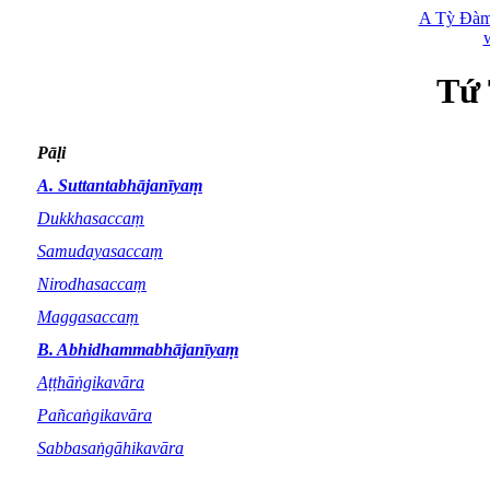
A Tỳ Đàm
Tứ
Pāḷi
A. Suttantabhājanīyaṃ
Dukkhasaccaṃ
Samudayasaccaṃ
Nirodhasaccaṃ
Maggasaccaṃ
B. Abhidhammabhājanīyaṃ
Aṭṭhāṅgikavāra
Pañcaṅgikavāra
Sabbasaṅgāhikavāra