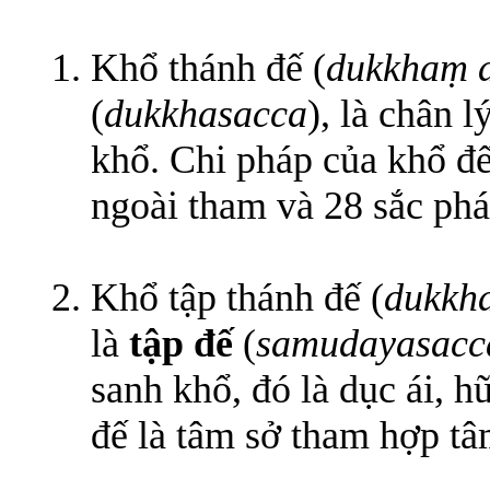
Khổ thánh đế (
dukkhaṃ 
(
dukkhasacca
), là chân 
khổ. Chi pháp của khổ đế
ngoài tham và 28 sắc phá
Khổ tập thánh đế (
dukkh
là
tập đế
(
samudayasacc
sanh khổ, đó là dục ái, h
đế là tâm sở tham hợp t