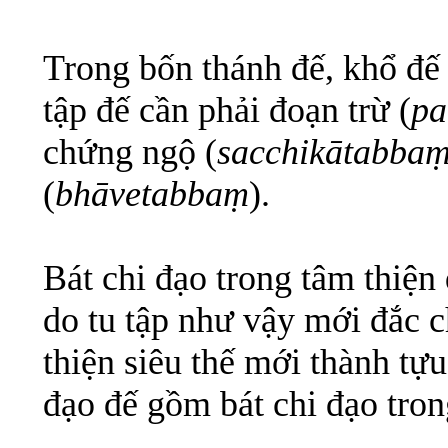
Trong bốn thánh đế, khổ đế c
tập đế cần phải đoạn trừ (
pa
chứng ngộ (
sacchikātabba
(
bhāvetabbaṃ
).
Bát chi đạo trong tâm thiện 
do tu tập như vậy mới đắc c
thiện siêu thế mới thành tựu 
đạo đế gồm bát chi đạo trong