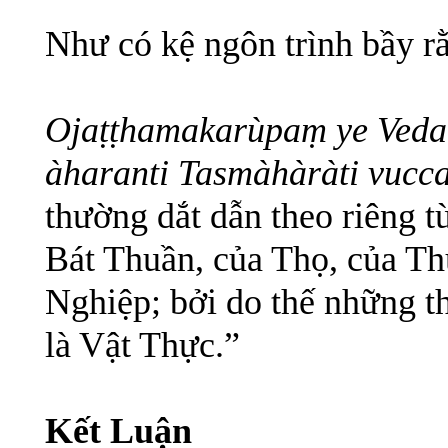
Như có kệ ngôn trình bầy r
Ojaṭṭhamakarùpaṃ ye Ved
àharanti Tasmàhàràti vucc
thường dắt dẫn theo riêng
Bát Thuần, của Thọ, của T
Nghiệp; bởi do thế những t
là Vật Thực.”
Kết Luận