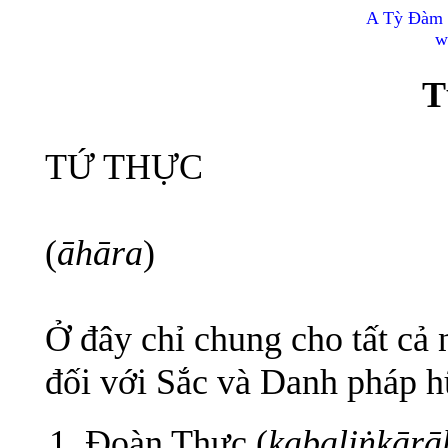
A Tỳ Đàm 
w
T
TỨ THỰC
(
āhāra
)
Ở đây chỉ chung cho tất cả
đối với Sắc và Danh pháp h
Đoàn Thực (
kabaliṅkārā