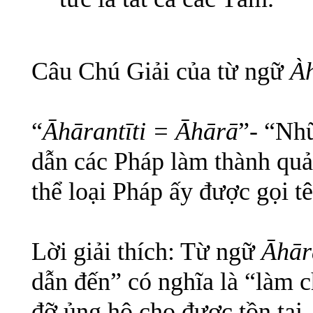
Câu Chú Giải của từ ngữ
À
“
Āhārantīti = Āhārā
”- “Nhữ
dẫn các Pháp làm thành quả
thể loại Pháp ấy được gọi t
Lời giải thích: Từ ngữ
Āhār
dẫn đến” có nghĩa là “làm c
đỡ ủng hộ cho được tồn tại,