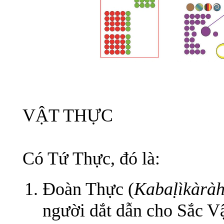
VẬT THỰC
Có Tứ Thực, đó là:
Đoàn Thực (
Kabaḷìkàrà
người dắt dẫn cho Sắc Vậ