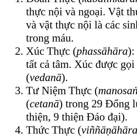
thực nội và ngoại. Vật th
và vật thực nội là các sin
trong máu.
Xúc Thực (
phassāhāra
):
tất cả tâm. Xúc được gọi 
(
vedanā
).
Tư Niệm Thực (
manosaṅ
(
cetanā
) trong 29 Đổng l
thiện, 9 thiện Đáo đại).
Thức Thực (
viññāṇāhār