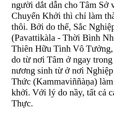
người dắt dẫn cho Tâm Sở 
Chuyển Khởi thì chỉ làm t
thôi. Bởi do thế, Sắc Nghi
(Pavattikàla - Thời Bình N
Thiên Hữu Tình Vô Tưởng, 
do từ nơi Tâm ở ngay trong
nương sinh từ ở nơi Nghiệ
Thức (Kammaviññàṇa) làm t
khởi. Với lý do nầy, tất cả
Thực.