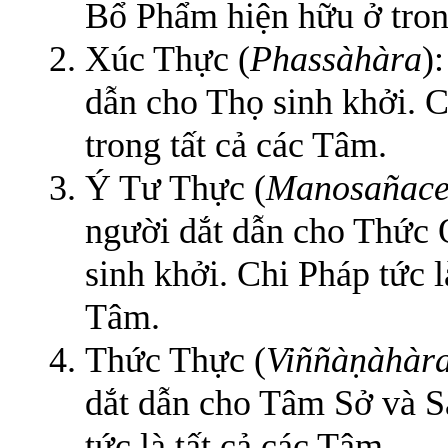
Bổ Phẩm hiện hữu ở trong
Xúc Thực (
Phassàhàra
)
dẫn cho Thọ sinh khởi. 
trong tất cả các Tâm.
Ý Tư Thực (
Manosañace
người dắt dẫn cho Thức 
sinh khởi. Chi Pháp tức 
Tâm.
Thức Thực (
Viññàṇàhàr
dắt dẫn cho Tâm Sở và S
tức là tất cả các Tâm.