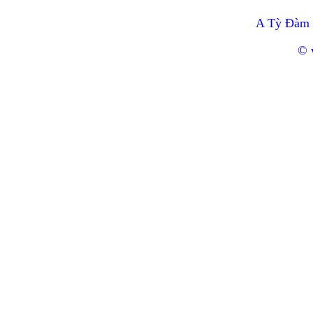
A Tỳ Đàm 
© 