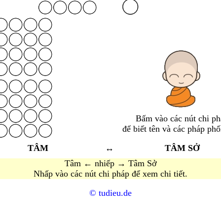
Bấm vào các nút chi ph
để biết tên và các pháp phố
TÂM
↔
TÂM SỞ
Tâm ← nhiếp → Tâm Sở
Nhấp vào các nút chi pháp để xem chi tiết.
© tudieu.de