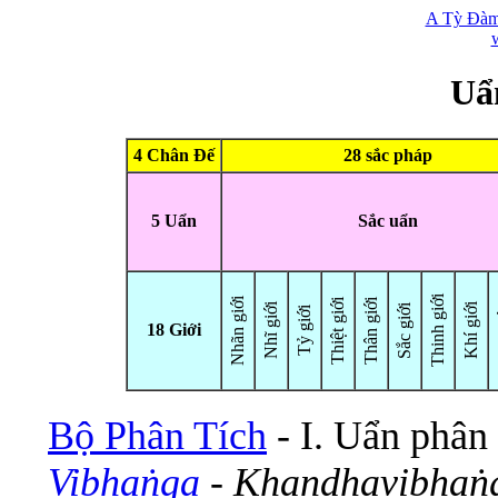
A Tỳ Đàm
Uẩ
4 Chân Đế
28 sắc pháp
5 Uẩn
Sắc uẩn
Thinh giới
Nhãn giới
Thiệt giới
Thân giới
Nhĩ giới
Khí giới
Sắc giới
Tỷ giới
V
18 Giới
Bộ Phân Tích
- I. Uẩn phân
Vibhaṅga
- Khandhavibhaṅ