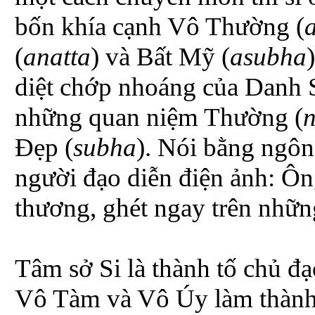
bốn khía cạnh Vô Thường (
(
anatta
) và Bất Mỹ (
asubha
diệt chớp nhoáng của Danh 
những quan niệm Thường (
n
Đẹp (
subha
). Nói bằng ngôn
người đạo diễn điện ảnh: Ôn
thương, ghét ngay trên những
Tâm sở Si là thành tố chủ đạ
Vô Tàm và Vô Úy làm thành