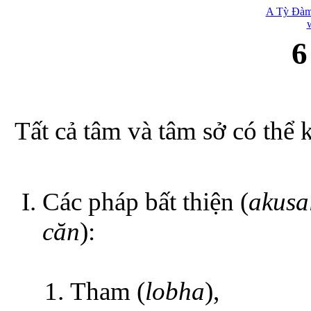
A Tỳ Đàm
6
Tất cả tâm và tâm sở có thể 
Các pháp bất thiện (
akusa
căn
):
Tham (
lobha
),