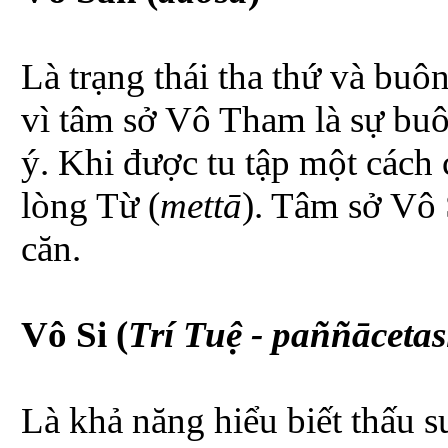
Là trạng thái tha thứ và buô
vì tâm sở Vô Tham là sự buô
ý. Khi được tu tập một cách 
lòng Từ (
mettā
). Tâm sở Vô 
căn.
Vô Si (
Trí Tuệ - paññācetas
Là khả năng hiểu biết thấu s