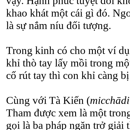
vậy. Hạnh phúc tuyệt đối kh
khao khát một cái gì đó. Ng
là sự nắm níu đối tượng.
Trong kinh có cho một ví dụ
khỉ thò tay lấy mồi trong mộ
cố rút tay thì con khỉ càng bị
Cùng với Tà Kiến (
micchādi
Tham được xem là một trong
gọi là ba pháp ngăn trở giải t