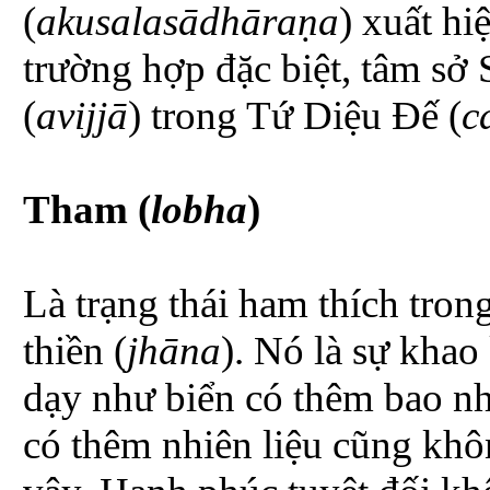
(
akusalasādhāraṇa
) xuất hi
trường hợp đặc biệt, tâm sở
(
avijjā
) trong Tứ Diệu Đế (
c
Tham (
lobha
)
Là trạng thái ham thích trong
thiền (
jhāna
). Nó là sự khao
dạy như biển có thêm bao n
có thêm nhiên liệu cũng khô