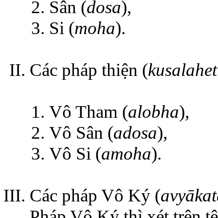
Sân (
dosa
),
Si (
moha
).
Các pháp thiện (
kusalahe
Vô Tham (
alobha
),
Vô Sân (
adosa
),
Vô Si (
amoha
).
Các pháp Vô Ký (
avyākat
Pháp Vô Ký thì xét trên t