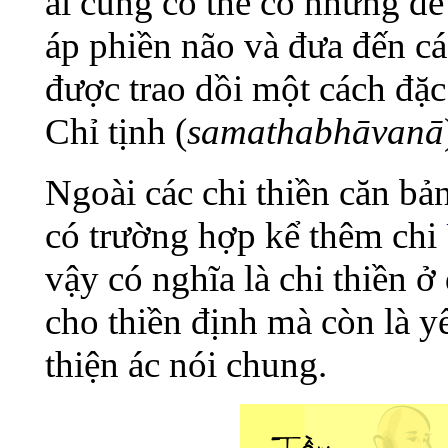
ai cũng có thể có nhưng để
áp phiền não và đưa đến các
được trao dồi một cách đặc
Chỉ tịnh (
samathabhāvanā
Ngoài các chi thiền căn bả
có trường hợp kể thêm chi
vậy có nghĩa là chi thiền 
cho thiền định mà còn là yế
thiện ác nói chung.