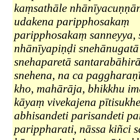
kaṃsathāle nhānīyacuṇṇāni
udakena paripphosakaṃ
paripphosakaṃ sanneyya,
nhānīyapiṇḍi snehānugatā
snehaparetā santarabāhir
snehena, na ca paggharaṇ
kho, mahārāja, bhikkhu i
kāyaṃ vivekajena pītisukh
abhisandeti parisandeti pa
parippharati, nāssa kiñci 