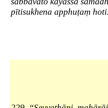
sabbāvato kāyassa samādh
pītisukhena apphuṭaṃ hoti
229. ‘‘Seyyathāpi, mahārāj