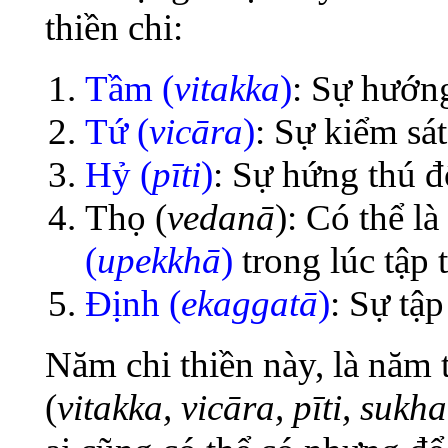
thiền chi:
Tầm (
vitakka
)
: Sự hướn
Tứ (
vicāra
)
: Sự kiểm sát
Hỷ (
pīti
)
: Sự hứng thú đ
Thọ (
vedanā
): Có thể là
(
upekkhā
)
trong lúc tập 
Định (
ekaggatā
)
: Sự tập
Năm chi thiền này, là năm
(
vitakka, vicāra, pīti, sukh