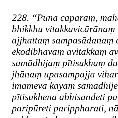
228. ‘‘Puna caparaṃ, mah
bhikkhu vitakkavicārānaṃ
ajjhattaṃ sampasādanaṃ 
ekodibhāvaṃ avitakkaṃ a
samādhijaṃ pītisukhaṃ du
jhānaṃ upasampajja vihara
imameva kāyaṃ samādhij
pītisukhena abhisandeti pa
paripūreti parippharati, nā