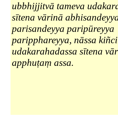
ubbhijjitvā tameva udaka
sītena vārinā abhisandeyy
parisandeyya paripūreyya
paripphareyya, nāssa kiñc
udakarahadassa sītena vār
apphuṭaṃ assa.