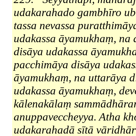
udakarahado gambhīro u
tassa nevassa puratthimāy
udakassa āyamukhaṃ, na 
disāya udakassa āyamukh
pacchimāya disāya udakas
āyamukhaṃ, na uttarāya d
udakassa āyamukhaṃ, dev
kālenakālaṃ sammādhār
anuppaveccheyya. Atha kh
udakarahadā sītā vāridhā