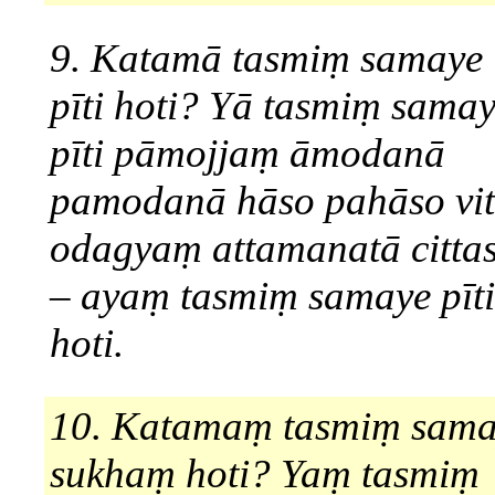
9. Katamā tasmiṃ samaye
pīti hoti? Yā tasmiṃ sama
pīti pāmojjaṃ āmodanā
pamodanā hāso pahāso vit
odagyaṃ attamanatā citta
– ayaṃ tasmiṃ samaye pīti
hoti.
10. Katamaṃ tasmiṃ sama
sukhaṃ hoti? Yaṃ tasmiṃ