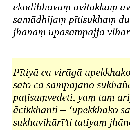
ekodibhāvaṃ avitakkaṃ a
samādhijaṃ pītisukhaṃ du
jhānaṃ upasampajja vihara
Pītiyā ca virāgā upekkhako
sato ca sampajāno sukhañ
paṭisaṃvedeti, yaṃ taṃ ar
ācikkhanti – ‘upekkhako s
sukhavihārī’ti tatiyaṃ jhā