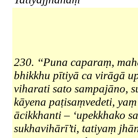
230. ‘‘Puna caparaṃ, mah
bhikkhu pītiyā ca virāgā u
viharati sato sampajāno, 
kāyena paṭisaṃvedeti, yaṃ
ācikkhanti – ‘upekkhako s
sukhavihārī’ti, tatiyaṃ jh