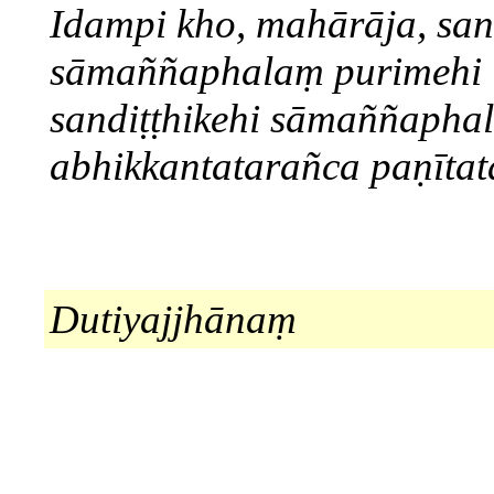
Idampi kho, mahārāja, san
sāmaññaphalaṃ purimehi
sandiṭṭhikehi sāmaññaphal
abhikkantatarañca paṇītat
Dutiyajjhānaṃ