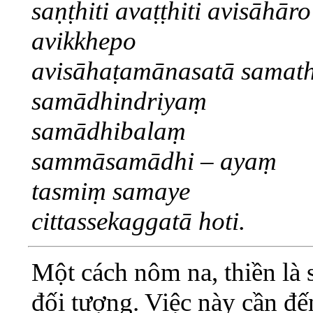
saṇṭhiti avaṭṭhiti avisāhāro
avikkhepo
avisāhaṭamānasatā samat
samādhindriyaṃ
samādhibalaṃ
sammāsamādhi – ayaṃ
tasmiṃ samaye
cittassekaggatā hoti.
Một cách nôm na, thiền là 
đối tượng. Việc này cần đế