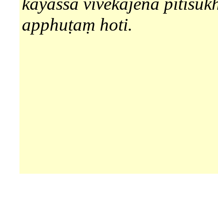
kāyassa vivekajena pītisuk
apphuṭaṃ hoti.