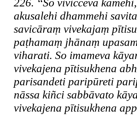
226. ‘‘So vivicceva kāmehi,
akusalehi dhammehi savit
savicāraṃ vivekajaṃ pīti
paṭhamaṃ jhānaṃ upasam
viharati. So imameva kāy
vivekajena pītisukhena abh
parisandeti paripūreti pari
nāssa kiñci sabbāvato kāy
vivekajena pītisukhena app