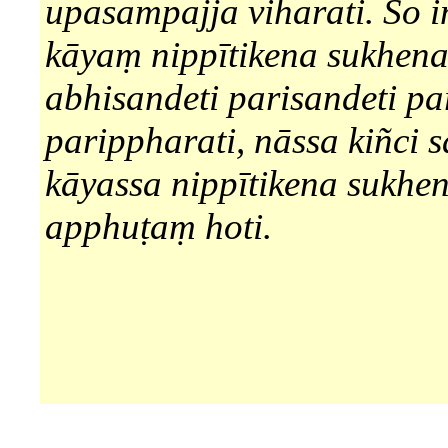
upasampajja viharati. So
kāyaṃ nippītikena sukhen
abhisandeti parisandeti pa
parippharati, nāssa kiñci 
kāyassa nippītikena sukhe
apphuṭaṃ hoti.