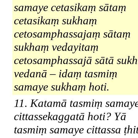
samaye cetasikaṃ sātaṃ
cetasikaṃ sukhaṃ
cetosamphassajaṃ sātaṃ
sukhaṃ vedayitaṃ
cetosamphassajā sātā suk
vedanā – idaṃ tasmiṃ
samaye sukhaṃ hoti.
11. Katamā tasmiṃ samay
cittassekaggatā hoti? Yā
tasmiṃ samaye cittassa ṭhit