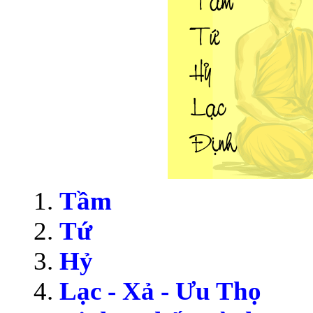
Tầm
Tứ
Hỷ
Lạc - Xả - Ưu Thọ