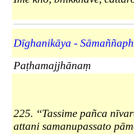
Dīghanikāya - Sāmaññaph
Paṭhamajjhānaṃ
225. ‘‘Tassime pañca nīva
attani samanupassato pām