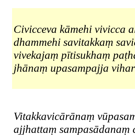
Civicceva kāmehi vivicca a
dhammehi savitakkaṃ sav
vivekajaṃ pītisukhaṃ pa
jhānaṃ upasampajja vihara
Vitakkavicārānaṃ vūpasa
ajjhattaṃ sampasādanaṃ 