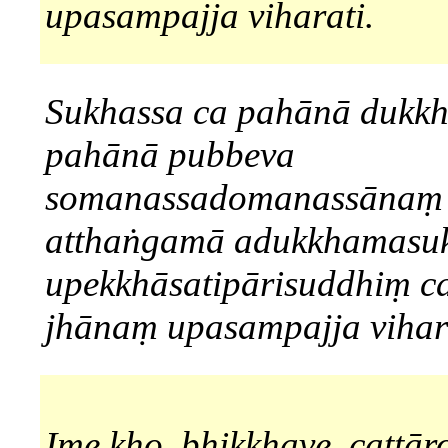
upasampajja viharati.
Sukhassa ca pahānā dukkh
pahānā pubbeva
somanassadomanassānaṃ
atthaṅgamā adukkhamasu
upekkhāsatipārisuddhiṃ c
jhānaṃ upasampajja vihara
Ime kho, bhikkhave, cattāro