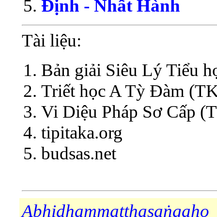
Định - Nhất Hành
Tài liệu:
Bản giải Siêu Lý Tiểu h
Triết học A Tỳ Đàm (T
Vi Diệu Pháp Sơ Cấp (T
tipitaka.org
budsas.net
Abhidhammatthasaṅgaho