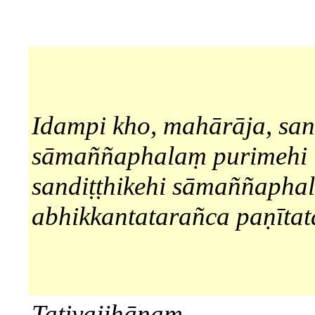
Idampi kho, mahārāja, san
sāmaññaphalaṃ purimehi
sandiṭṭhikehi sāmaññaphal
abhikkantatarañca paṇītat
Tatiyajjhānaṃ