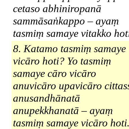
cetaso abhiniropanā
sammāsaṅkappo – ayaṃ
tasmiṃ samaye vitakko hoti
8. Katamo tasmiṃ samaye
vicāro hoti? Yo tasmiṃ
samaye cāro vicāro
anuvicāro upavicāro cittas
anusandhānatā
anupekkhanatā – ayaṃ
tasmiṃ samaye vicāro hoti