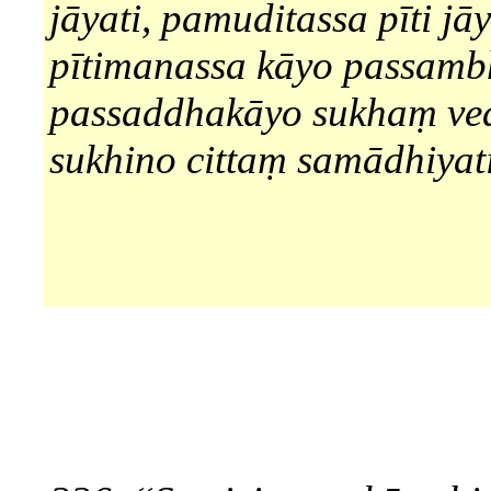
jāyati, pamuditassa pīti jāy
pītimanassa kāyo passambh
passaddhakāyo sukhaṃ ved
sukhino cittaṃ samādhiyati