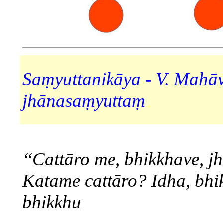
Saṃyuttanikāya - V. Mahāv
jhānasaṃyuttaṃ
‘‘Cattāro me, bhikkhave, j
Katame cattāro? Idha, bhi
bhikkhu