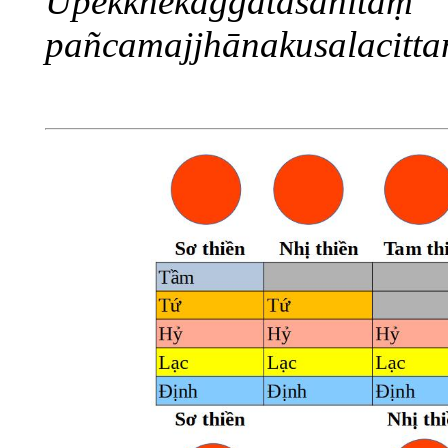
Upekkhekaggatāsahitaṃ
pañcamajjhānakusalacitta