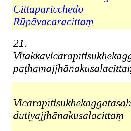
Cittaparicchedo
Rūpāvacaracittaṃ
21.
Vitakkavicārapītisukhekag
paṭhamajjhānakusalacitta
Vicārapītisukhekaggatāsa
dutiyajjhānakusalacittaṃ