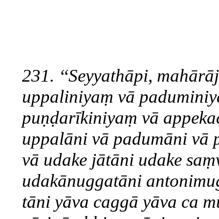
231. ‘‘Seyyathāpi, mahārāj
uppaliniyaṃ vā padumini
puṇḍarīkiniyaṃ vā appeka
uppalāni vā padumāni vā 
vā udake jātāni udake sa
udakānuggatāni antonimug
tāni yāva caggā yāva ca mū