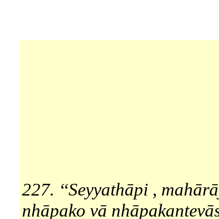
227. ‘‘Seyyathāpi , mahārā
nhāpako vā nhāpakantevās