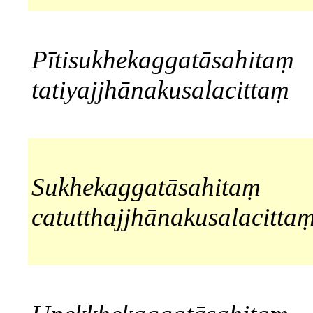
Pītisukhekaggatāsahitaṃ
tatiyajjhānakusalacittaṃ
Sukhekaggatāsahitaṃ
catutthajjhānakusalacitta