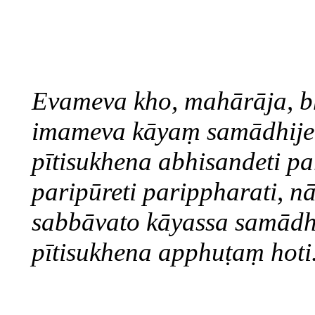
Evameva kho, mahārāja, b
imameva kāyaṃ samādhij
pītisukhena abhisandeti pa
paripūreti parippharati, nā
sabbāvato kāyassa samādh
pītisukhena apphuṭaṃ hoti