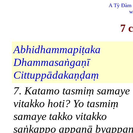
A Tỳ Đàm 
w
7 
Abhidhammapiṭaka
Dhammasaṅgaṇī
Cittuppādakaṇḍaṃ
7. Katamo tasmiṃ samaye
vitakko hoti? Yo tasmiṃ
samaye takko vitakko
saṅkappo appanā byappa