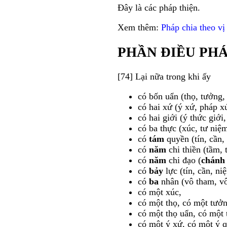
Ðây là các pháp thiện.
Xem thêm:
Pháp chia theo vị 
PHẦN ÐIỀU PHÁ
[74] Lại nữa trong khi ấy
có bốn uẩn (thọ, tưởng,
có hai xứ (ý xứ, pháp x
có hai giới (ý thức giới,
có ba thực (xúc, tư niệm
có
tám
quyền (tín, cần,
có
năm
chi thiền (tầm, 
có
năm
chi đạo (
chánh 
có
bảy
lực (tín, cần, ni
có
ba
nhân (vô tham, v
có một xúc,
có một thọ, có một tưởn
có một thọ uẩn, có một 
có một ý xứ, có một ý q