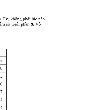
 Hỷ) không phải lúc nào
 tâm sở Giới phần & Vô
í
8
3
0
7
4
4