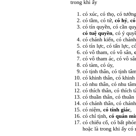
trong khi ấy
có xúc, có thọ, có tưởng
có tầm, có tứ,
có hỷ
,
có
có tín quyền, có cần qu
có tuệ quyền
, có ý quy
có chánh kiến, có chánh
có tín lực, có tấn lực, 
có vô tham, có vô sân,
có vô tham ác, có vô sâ
có tàm, có úy,
có tịnh thân, có tịnh tâm
có khinh thân, có khinh
có nhu thân, có nhu tâm
có thích thân, có thích 
có thuần thân, có thuần
có chánh thân, có chánh
có niệm,
có tỉnh giác
,
có chỉ tịnh,
có quán mi
có chiếu cố, có bất phón
hoặc là trong khi ấy có