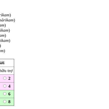
rikam
)
hārikam
)
kam
)
rikam
)
kam
)
rikam
)
)
am
)
ới
hữu trợ
2
4
6
8