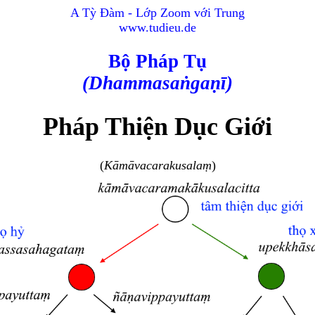
A Tỳ Đàm - Lớp Zoom với Trung
www.tudieu.de
Bộ Pháp Tụ
(Dhammasaṅgaṇī)
Pháp Thiện Dục Giới
(
Kāmāvacarakusalaṃ
)