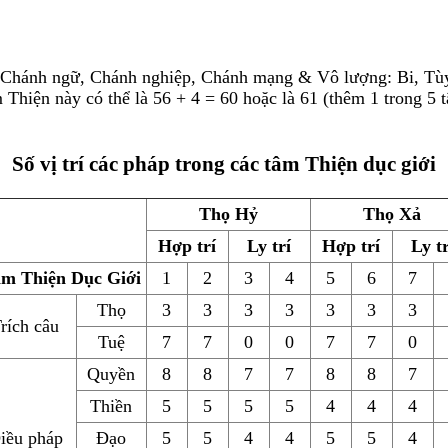
: Chánh ngữ, Chánh nghiệp, Chánh mạng & Vô lượng: Bi, Tùy
 Thiện này có thể là 56 + 4 = 60 hoặc là 61 (thêm 1 trong 5
Số vị trí các pháp trong các tâm Thiện dục giới
Thọ Hỷ
Thọ Xả
Hợp trí
Ly trí
Hợp trí
Ly tr
m Thiện Dục Giới
1
2
3
4
5
6
7
Thọ
3
3
3
3
3
3
3
rích câu
Tuệ
7
7
0
0
7
7
0
Quyền
8
8
7
7
8
8
7
Thiền
5
5
5
5
4
4
4
iều pháp
Đạo
5
5
4
4
5
5
4