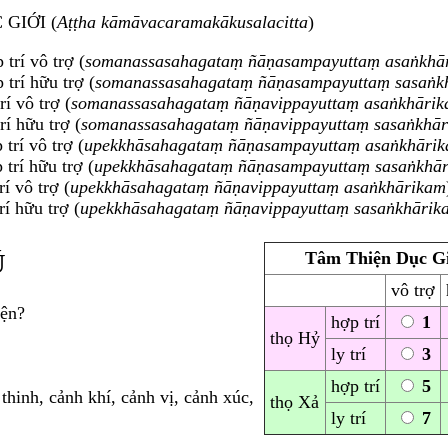
GIỚI (
Aṭṭha kāmāvacaramakākusalacitta
)
trí vô trợ (
somanassasahagataṃ ñāṇasampayuttaṃ asaṅkhā
 trí hữu trợ (
somanassasahagataṃ ñāṇasampayuttaṃ sasaṅk
rí vô trợ (
somanassasahagataṃ ñāṇavippayuttaṃ asaṅkhāri
rí hữu trợ (
somanassasahagataṃ ñāṇavippayuttaṃ sasaṅkhā
trí vô trợ (
upekkhāsahagataṃ ñāṇasampayuttaṃ asaṅkhāri
trí hữu trợ (
upekkhāsahagataṃ ñāṇasampayuttaṃ sasaṅkhā
rí vô trợ (
upekkhāsahagataṃ ñāṇavippayuttaṃ asaṅkhārikam
rí hữu trợ (
upekkhāsahagataṃ ñāṇavippayuttaṃ sasaṅkhārik
Tâm Thiện Dục Gi
Ú
vô trợ
iện?
hợp trí
1
thọ Hỷ
ly trí
3
hợp trí
5
thinh, cảnh khí, cảnh vị, cảnh xúc,
thọ Xả
ly trí
7