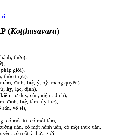
trí
P (
Koṭṭhāsavāra
)
 hành, thức),
ứ),
 pháp giới),
, thức thực),
 niệm, định,
tuệ
, ý, hỷ, mạng quyền)
tứ,
hỷ
, lạc, định),
kiến
, tư duy, cần, niệm, định),
ệm, định,
tuệ
, tàm, úy lực),
ô sân,
vô si
),
g, có một tư, có một tâm,
tưởng uẩn, có một hành uẩn, có một thức uẩn,
uyền, có một ý thức giới,