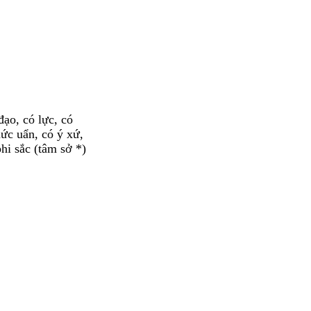
đạo, có lực, có
hức uẩn, có ý xứ,
hi sắc (tâm sở *)