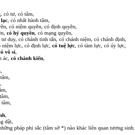
, có tư, có tâm,
 lạc
, có nhất hành tâm,
yền, có niệm quyền, có định quyền,
ền,
có hỷ quyền
, có mạng quyền,
 tư duy, có chánh tinh tấn, có chánh niệm, có chánh định,
có niệm lực, có định lực,
có tuệ lực
, có tàm lực, có úy lực,
có vô si
,
n ác,
có chánh kiến
,
,
 tâm,
,
tâm,
 tâm,
 tâm,
nh
,
g dật,
 những pháp phi sắc (tâm sở *) nào khác liên quan tương sinh.