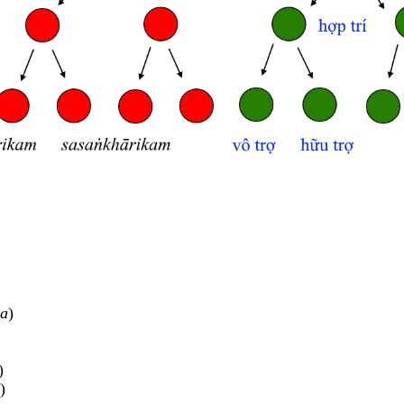
ya
)
)
)