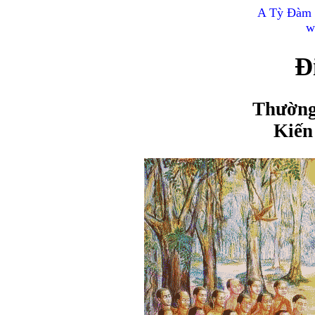
A Tỳ Đàm 
w
Đ
Thường
Kiến