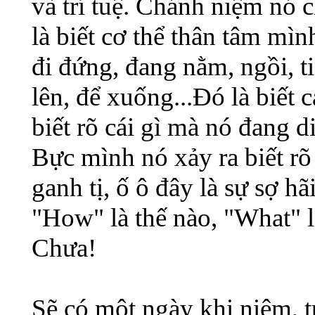
và trí tuệ. Chánh niệm nó
là biết cơ thể thân tâm mì
đi đứng, đang nằm, ngồi, ti
lên, để xuống...Đó là biết
biết rõ cái gì mà nó đang di
Bực mình nó xảy ra biết rõ 
ganh tị, ố ô đây là sự sợ hãi
"How" là thế nào, "What" 
Chưa!
Sẽ có một ngày khi niệm, tu