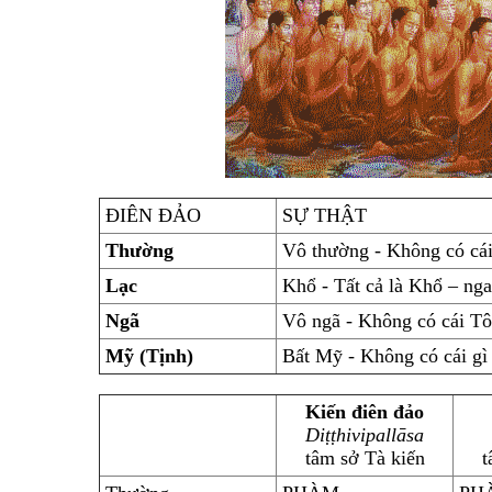
ĐIÊN ĐẢO
SỰ THẬT
Thường
Vô thường - Không có cái 
Lạc
Khổ - Tất cả là Khổ – ng
Ngã
Vô ngã - Không có cái Tôi
Mỹ (Tịnh)
Bất Mỹ - Không có cái gì 
Kiến điên đảo
Diṭṭhivipallāsa
tâm sở Tà kiến
t