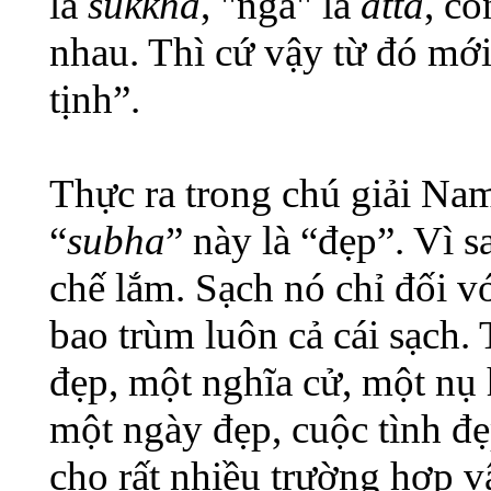
là
sukkha
, "ngã" là
atta
, cò
nhau. Thì cứ vậy từ đó mới
tịnh”.
Thực ra trong chú giải Nam 
“
subha
” này là “đẹp”. Vì 
chế lắm. Sạch nó chỉ đối vớ
bao trùm luôn cả cái sạch. 
đẹp, một nghĩa cử, một nụ 
một ngày đẹp, cuộc tình đẹ
cho rất nhiều trường hợp vậ