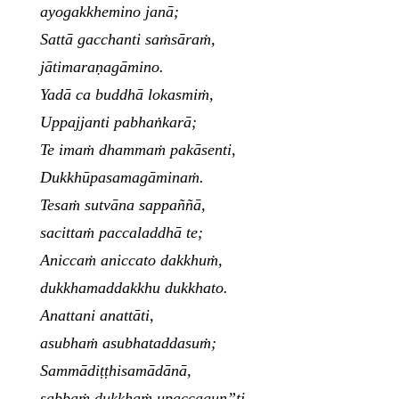
ayogakkhemino janā;
Sattā gacchanti saṁsāraṁ,
jātimaraṇagāmino.
Yadā ca buddhā lokasmiṁ,
Uppajjanti pabhaṅkarā;
Te imaṁ dhammaṁ pakāsenti,
Dukkhūpasamagāminaṁ.
Tesaṁ sutvāna sappaññā,
sacittaṁ paccaladdhā te;
Aniccaṁ aniccato dakkhuṁ,
dukkhamaddakkhu dukkhato.
Anattani anattāti,
asubhaṁ asubhataddasuṁ;
Sammādiṭṭhisamādānā,
sabbaṁ dukkhaṁ upaccagun”ti.