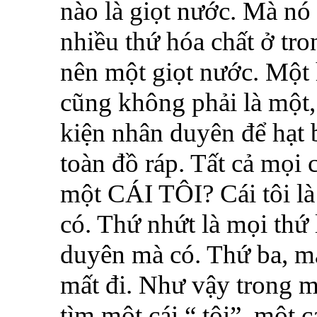
nào là giọt nước. Mà nó 
nhiều thứ hóa chất ở tr
nên một giọt nước. Một hạ
cũng không phải là một,
kiện nhân duyên để hạt 
toàn đồ ráp. Tất cả mọi 
một CÁI TÔI? Cái tôi l
có. Thứ nhứt là mọi thứ 
duyên mà có. Thứ ba, mà
mất đi. Như vậy trong m
tìm môt cái “ tôi”, một c