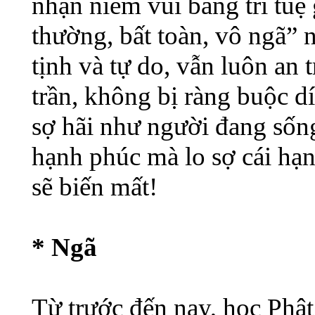
nhận niềm vui bằng trí tuệ 
thường, bất toàn, vô ngã” 
tịnh và tự do, vẫn luôn an t
trần, không bị ràng buộc 
sợ hãi như người đang sống
hạnh phúc mà lo sợ cái hạ
sẽ biến mất!
* Ngã
Từ trước đến nay, học Phật