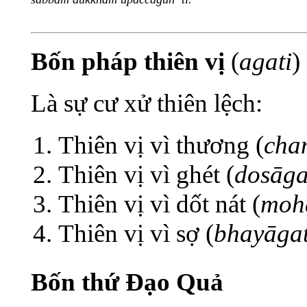
Bốn pháp thiên vị
(
agati
)
Là sự cư xử thiên lệch:
Thiên vị vì thương (
cha
Thiên vị vì ghét (
dosāga
Thiên vị vì dốt nát (
moh
Thiên vị vì sợ (
bhayāgat
Bốn thứ Đạo Quả