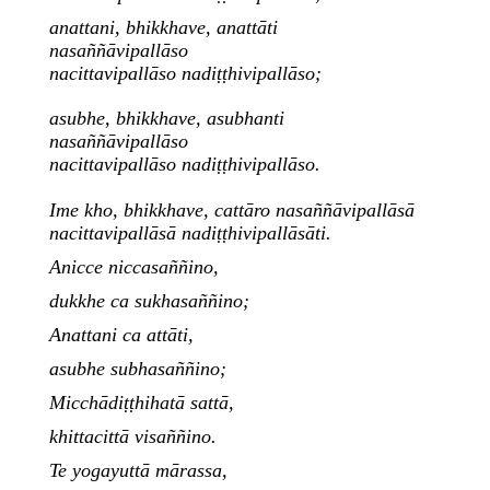
anattani, bhikkhave, anattāti
nasaññāvipallāso
nacittavipallāso nadiṭṭhivipallāso;
asubhe, bhikkhave, asubhanti
nasaññāvipallāso
nacittavipallāso nadiṭṭhivipallāso.
Ime kho, bhikkhave, cattāro nasaññāvipallāsā
nacittavipallāsā nadiṭṭhivipallāsāti.
Anicce niccasaññino,
dukkhe ca sukhasaññino;
Anattani ca attāti,
asubhe subhasaññino;
Micchādiṭṭhihatā sattā,
khittacittā visaññino.
Te yogayuttā mārassa,