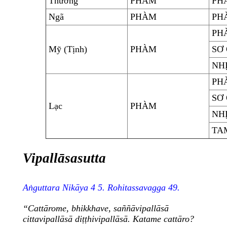
Thường
PHÀM
PH
Ngã
PHÀM
PH
PH
Mỹ (Tịnh)
PHÀM
SƠ
NHỊ
PH
SƠ
Lạc
PHÀM
NH
TAM
Vipallāsasutta
Aṅguttara Nikāya 4 5. Rohitassavagga 49.
“Cattārome, bhikkhave, saññāvipallāsā
cittavipallāsā diṭṭhivipallāsā. Katame cattāro?