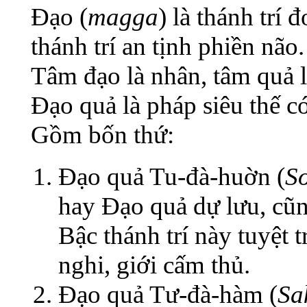
Đạo (
magga
) là thánh trí 
thánh trí an tịnh phiền não.
Tâm đạo là nhân, tâm quả l
Đạo quả là pháp siêu thế có
Gồm bốn thứ:
Đạo quả Tu-đà-huờn (
So
hay Đạo quả dự lưu, cũn
Bậc thánh trí này tuyệt t
nghi, giới cấm thủ.
Đạo quả Tư-đà-hàm (
Sa