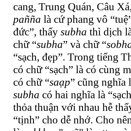
cang, Trung Quán, Câu Xá, T
pañña
là cứ phang vô “tuệ”
đức”, thấy
subha
thì dịch l
chữ “
subha
” và chữ “
sobh
“sạch, đẹp”. Trong tiếng T
có chữ “sạch” là có cùng 
có chữ “
saạp
” cũng nghĩa l
subha
có hai nghĩa là “sạc
thỏa thuận với nhau hễ thấ
“tịnh” cho dễ nhớ. Cho nê