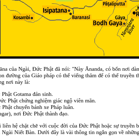
āna của Ngài, Đức Phật đã nói: "Này Ānanda, có bốn nơi dà
con đường của Giáo pháp có thể viếng thăm để có thể truyền
g nơi này là:
 Phật Gotama đản sinh.
ức Phật chứng nghiệm giác ngộ viên mãn.
c Phật chuyển bánh xe Pháp luân.
gar), nơi Đức Phật thành đạo.
 liên hệ chặt chẽ với cuộc đời của Đức Phật hoặc sự truyền b
hi Ngài Niết Bàn. Dưới đây là vài thông tin ngắn gọn về những