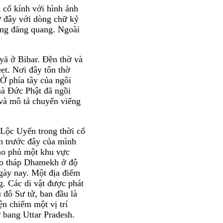
n cổ kính với hình ảnh
ở đây với dòng chữ kỷ
ng đăng quang. Ngoài
yā ở Bihar. Đền thờ và
et. Nơi đây tôn thờ
 Ở phía tây của ngôi
mà Đức Phật đã ngồi
và mô tả chuyến viếng
 Lộc Uyển trong thời cổ
nh trước đây của mình
bao phủ một khu vực
ảo tháp Dhamekh ở độ
gày nay. Một địa điểm
. Các di vật được phát
 đô Sư tử, ban đầu là
ện chiếm một vị trí
 bang Uttar Pradesh.