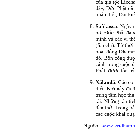
của gia tộc Licch
đây, Đức Phật đã
nhập diệt, Đại kiế
Saṅkassa
: Ngày 
nơi Đức Phật đã 
mình và các vị thầ
(Sānchī): Từ thời
hoạt động Dhamma.
đó. Bốn cổng đượ
cảnh trong cuộc đ
Phật, được tôn trí 
Nālandā
: Các cơ 
diệt. Nơi này đã 
trung tâm học thu
tài. Những tàn tí
đền thờ. Trong bả
các cuộc khai quậ
Nguồn:
www.vridhamm