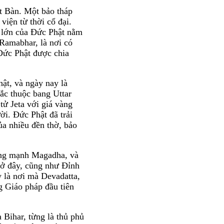
ết Bàn. Một bảo tháp
viện từ thời cổ đại.
g lớn của Đức Phật nằm
 Ramabhar, là nơi có
 Đức Phật được chia
ật, và ngày nay là
ắc thuộc bang Uttar
tử Jeta với giá vàng
i. Đức Phật đã trải
ủa nhiều đền thờ, bảo
ùng mạnh Magadha, và
 ở đây, cũng như Đỉnh
y là nơi mà Devadatta,
g Giáo pháp đầu tiên
 Bihar, từng là thủ phủ