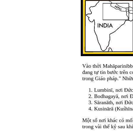
Vào thời Mahāparinibb
đang tự tin bước trên 
trong Giáo pháp." Nhữn
Lumbinī, nơi Đức
Bodhagayā, nơi Đ
Sāranāth, nơi Đứ
Kusinārā (Kuśhīna
Một số nơi khác có mối
trong vài thế kỷ sau k