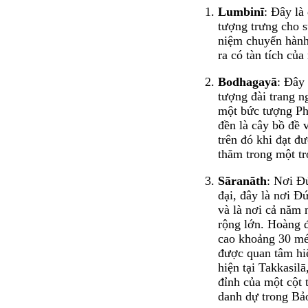
Lumbinī
: Đây là
tượng trưng cho s
niệm chuyến hành
ra có tàn tích của
Bodhagayā
: Đây
tượng đài trang n
một bức tượng Phậ
đền là cây bồ đề 
trên đó khi đạt 
thăm trong một tr
Sāranāth
: Nơi Đ
đại, đây là nơi Đ
và là nơi cả năm 
rộng lớn. Hoàng 
cao khoảng 30 mé
được quan tâm hi
hiện tại Takkasil
đỉnh của một cột 
danh dự trong Bả