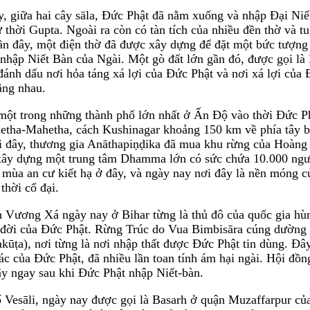
ây, giữa hai cây sāla, Đức Phật đã nằm xuống và nhập Đại Ni
 thời Gupta. Ngoài ra còn có tàn tích của nhiều đền thờ và tu 
gần đây, một điện thờ đã được xây dựng để đặt một bức tượn
nhập Niết Bàn của Ngài. Một gò đất lớn gần đó, được gọi là
đánh dấu nơi hỏa táng xá lợi của Đức Phật và nơi xá lợi của
ằng nhau.
 một trong những thành phố lớn nhất ở Ấn Độ vào thời Đức Ph
hetha-Mahetha, cách Kushinagar khoảng 150 km về phía tây b
i đây, thương gia Anāthapiṇḍika đã mua khu rừng của Hoàng 
xây dựng một trung tâm Dhamma lớn có sức chứa 10.000 ngườ
mùa an cư kiết hạ ở đây, và ngày nay nơi đây là nền móng c
 thời cổ đại.
h Vương Xá ngày nay ở Bihar từng là thủ đô của quốc gia h
c đời của Đức Phật. Rừng Trúc do Vua Bimbisāra cúng dường
kūṭa), nơi từng là nơi nhập thất được Đức Phật tin dùng. Đâ
c của Đức Phật, đã nhiều lần toan tính ám hại ngài. Hội đồn
ây ngay sau khi Đức Phật nhập Niết-bàn.
 Vesāli, ngày nay được gọi là Basarh ở quận Muzaffarpur của