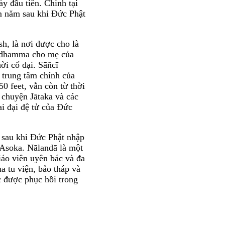
y đầu tiên. Chính tại
m năm sau khi Đức Phật
h, là nơi được cho là
bhidhamma cho mẹ của
hời cổ đại. Sāñcī
 trung tâm chính của
0 feet, vẫn còn từ thời
 chuyện Jātaka và các
i đại đệ tử của Đức
ỷ sau khi Đức Phật nhập
 Asoka. Nālandā là một
iáo viên uyên bác và đa
a tu viện, bảo tháp và
c được phục hồi trong