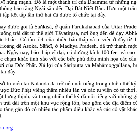
avī hùng mạnh. Đó là một thành trì của Dhamma từ những ngà
 thông báo rằng Ngài sắp đến Đại Bát Niết Bàn. Hơn một tră
t tập kết tập lần thứ hai đã được tổ chức tại đây.
nay được gọi là Saṅkisā, ở quận Farukkhabad của Uttar Prades
xuống trái đất từ thế giới Tāvatiṃsa, nơi ông đến để dạy A
n khác . Có tàn tích của nhiều bảo tháp và tu viện ở đây từ t
 Hoàng đế Asoka, Sāñcī, ở Madhya Pradesh, đã trở thành một
 Ngày nay, bảo tháp vĩ đại, có đường kính 100 feet và cao 5
c chạm khắc tinh xảo với các bức phù điêu minh họa các câu
ời của Đức Phật. Xá lợi của Sāriputta và Mahāmoggallāna, ha
tại đây.
sở tu viện tại Nālandā đã trở nên nổi tiếng trong nhiều thế k
được Đức Phật viếng thăm nhiều lần và các tu viện có từ thời
ật hưng thịnh, và trong nhiều thế kỷ đã nổi tiếng với những g
ch trải dài trên một khu vực rộng lớn, bao gồm các địa điểm củ
o tàng gần đó có nhiều tác phẩm điêu khắc và các cổ vật khá
t.
a.org