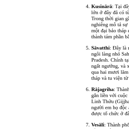
Kusinārā
: Tại đ
lớn ở đây đã có từ
Trong thời gian 
nghiêng mô tả sự 
một đại bảo tháp 
thành tám phần b
Sāvatthi
: Đây là
ngôi làng nhỏ Sa
Pradesh. Chính tạ
ngất ngưởng, và 
qua hai mươi lăm 
tháp và tu viện từ
Rājagriha
: Thàn
gắn liền với cuộ
Linh Thứu (Gijjha
người em họ độc á
được tổ chức ở đ
Vesāli
: Thành phố