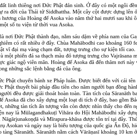
 đất linh thiêng nơi Đức Phật đản sinh. Ở đây có một ngôi đề
ự ra đời của Thái tử Siddhattha. Một cây cột được dựng lên 
 hương của Hoàng đế Asoka vào năm thứ hai mươi sau khi ô
 một số tu viện từ thời vua Asoka.
 là nơi Đức Phật thành đạo, nằm sáu dặm về phía nam của Ga
ghiêm có rất nhiều ở đây. Chùa Mahābodhi cao khoảng 160 fe
t vĩ đại mạ vàng chạm đất, tượng trưng cho sự kiện tối cao.
và một phiến đá sa thạch màu đỏ tượng trưng cho Vajrāsana 
được giác ngộ viên mãn. Hoàng đế Asoka đã đến thăm nơi này 
ong những sắc lệnh bằng đá của ông.
ức Phật chuyển bánh xe Pháp luân. Được biết đến với cái tên
ức Phật thuyết bài pháp đầu tiên cho năm người bạn đồng hà
người đều được giải thoát hoàn toàn. Tàn tích của Sāranāth 
đế Asoka đã cho xây dựng một loạt di tích ở đây, bao gồm B
t, những tàn tích ấn tượng vẫn còn được nhìn thấy cho đến n
ện nay là Mūlagandhakuṭī Vihāra do Hội Mahābodhi xây dựng
ā, Nāgārjunakoṇḍā và Mīrapura-khāsa được tôn trí tại đây. Thủ
trụ Asokan và ngày nay là biểu tượng của quốc gia Ấn Độ, hi
o tàng Sāranāth. Sāranāth nằm cách Vārāṇasī khoảng 10 km ở