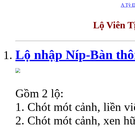
A Tỳ Đ
Lộ Viên T
Lộ nhập Níp-Bàn thô
Gồm 2 lộ:
Chót mót cảnh, liền vi
Chót mót cảnh, xen hữu