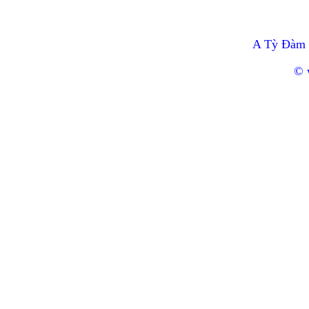
A Tỳ Đàm 
© 