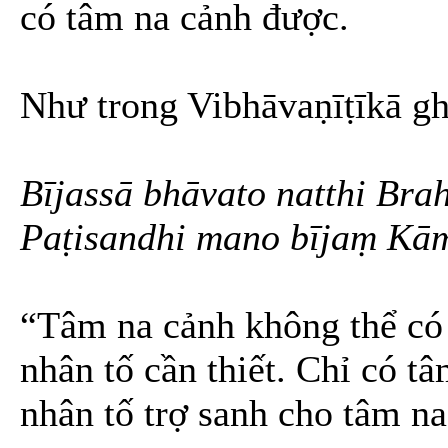
có tâm na cảnh được.
Như trong Vibhāvaṇīṭīkā gh
Bījassā bhāvato natthi Br
Paṭisandhi mano bījaṃ Kā
“Tâm na cảnh không thể có 
nhân tố cần thiết. Chỉ có tâ
nhân tố trợ sanh cho tâm na