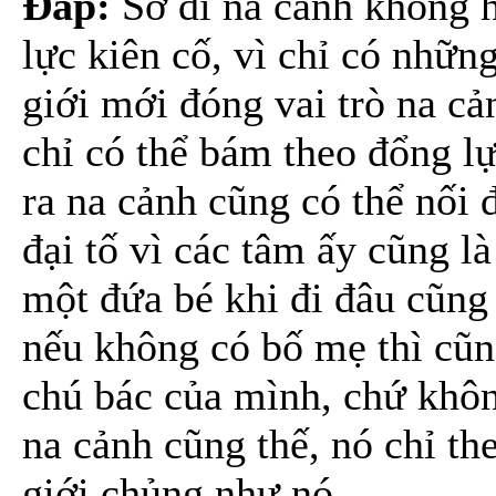
Đáp:
Sở dĩ na cảnh không h
lực kiên cố, vì chỉ có nhữn
giới mới đóng vai trò na c
chỉ có thể bám theo đổng lự
ra na cảnh cũng có thể nối 
đại tố vì các tâm ấy cũng l
một đứa bé khi đi đâu cũng
nếu không có bố mẹ thì cũng
chú bác của mình, chứ khôn
na cảnh cũng thế, nó chỉ th
giới chủng như nó.