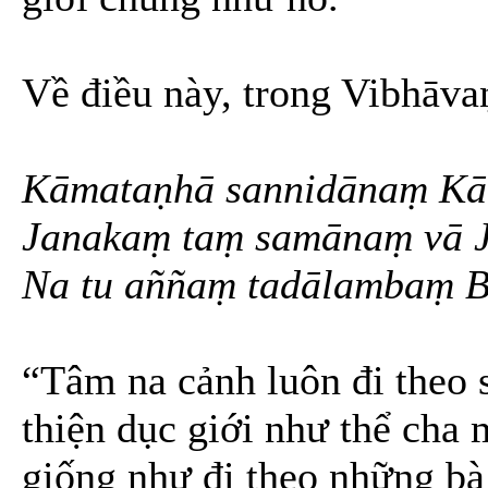
Về điều này, trong Vibhāvaṇ
Kāmataṇhā sannidānaṃ Kā
Janakaṃ taṃ samānaṃ vā 
Na tu aññaṃ tadālambaṃ B
“Tâm na cảnh luôn đi theo s
thiện dục giới như thể cha 
giống như đi theo những bà