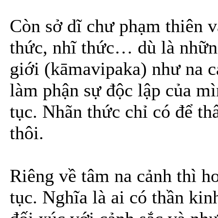
Còn sở dĩ chư phạm thiên v
thức, nhĩ thức… dù là nhữn
giới (kāmavipaka) như na cả
làm phận sự độc lập của mìn
tục. Nhãn thức chỉ có để th
thôi.
Riêng về tâm na cảnh thì ho
tục. Nghĩa là ai có thần kin