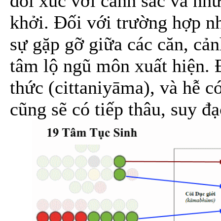
đối xúc với cảnh sắc và như
khởi. Đối với trường hợp n
sự gặp gỡ giữa các căn, cản
tâm lộ ngũ môn xuất hiện. 
thức (cittaniyāma), và hễ c
cũng sẽ có tiếp thâu, suy đạc