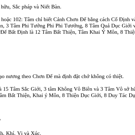
hữu, Sắc pháp và Niết Bàn.
hoặc 102: Tâm chỉ biết Cảnh Chơn Ðế bằng cách Cố Ðịnh và 
n, 3 Tâm Phi Tưởng Phi Phi Tươởng, 8 Tâm Quả Dục Giới v
Ðế Bất Ðịnh là 12 Tâm Bất Thiện, Tâm Khai Ý Môn, 8 Thi
ạo nương theo Chơn Ðế mà định đặt chớ không có thiệt.
là 15 Tâm Sắc Giới, 3 tâm Không Vô Biên và 3 Tâm Vô sở h
tâm Bất Thiện, Khai ý Môn, 8 Thiện Dục Giới, 8 Duy Tác Dụ
?
h, Khí, Vị và Xúc.