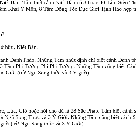
Niết Bàn. Tâm biết cảnh Niết Bàn có 8 hoặc 40 Tâm Siêu T
Tâm Khai Ý Môn, 8 Tâm Ðổng Tốc Dục Giới Tịnh Hảo hợp trí
p?
ở hữu, Niết Bàn.
cảnh Danh Pháp. Những Tâm nhứt định chỉ biết cảnh Danh p
 3 Tâm Phi Tưởng Phi Phi Tưởng. Những Tâm cũng biết Cản
c Giới (trừ Ngũ Song thức và 3 Ý giới).
?
c, Lửa, Gió hoặc nói cho đủ là 28 Sắc Pháp. Tâm biết cảnh
 là Ngũ Song Thức và 3 Ý Giới. Những Tâm cũng biết cảnh S
iới (trừ Ngũ Song thức và 3 Ý Giới).