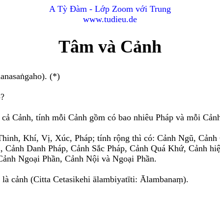
A Tỳ Đàm - Lớp Zoom với Trung
www.tudieu.de
Tâm và Cảnh
nasaṅgaho). (*)
p?
 cả Cảnh, tính mỗi Cảnh gồm có bao nhiêu Pháp và mỗi Cảnh
 Thinh, Khí, Vị, Xúc, Pháp; tính rộng thì có: Cảnh Ngũ, Cản
, Cảnh Danh Pháp, Cảnh Sắc Pháp, Cảnh Quá Khứ, Cảnh hiệ
Cảnh Ngoại Phần, Cảnh Nội và Ngoại Phần.
 là cảnh (Citta Cetasikehi ālambiyatīti: Ālambanaṃ).